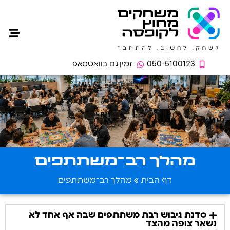
ילדים ונ
מוסדות חי
אירועים
חברות 
050-5100123
זמין גם בוואטסאפ
מהלך רב־משתתפים
דף הבית
»
מהלך רב־משתתפים
סדנת גיבוש רבת משתתפים שבה אף אחד לא
נשאר צופה מהצד