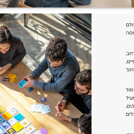
ולם
פסה
חב,
ים,
תוך
מול
עיל
ים,
לים